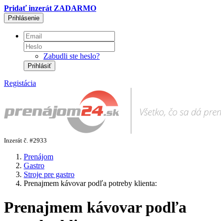
Pridať inzerát ZADARMO
Prihlásenie
Zabudli ste heslo?
Prihlásiť
Registácia
Inzerát č. #2933
Prenájom
Gastro
Stroje pre gastro
Prenajmem kávovar podľa potreby klienta:
Prenajmem kávovar podľa