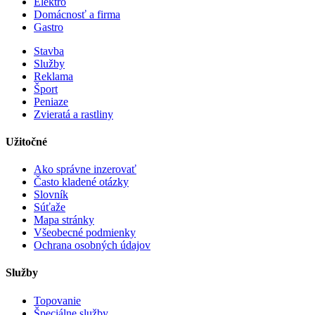
Elektro
Domácnosť a firma
Gastro
Stavba
Služby
Reklama
Šport
Peniaze
Zvieratá a rastliny
Užitočné
Ako správne inzerovať
Často kladené otázky
Slovník
Súťaže
Mapa stránky
Všeobecné podmienky
Ochrana osobných údajov
Služby
Topovanie
Špeciálne služby