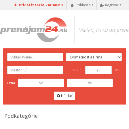
Pridať inzerát ZADARMO
Prihlásenie
Registácia
okolie:
km
cena
Hľadať
Podkategórie