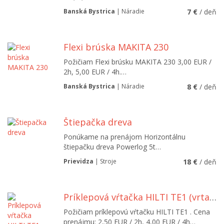
Banská Bystrica
| Náradie
7 €
/ deň
Flexi brúska MAKITA 230
Požičiam Flexi brúsku MAKITA 230 3,00 EUR /
2h, 5,00 EUR / 4h.…
Banská Bystrica
| Náradie
8 €
/ deň
Štiepačka dreva
Ponúkame na prenájom Horizontálnu
štiepačku dreva Powerlog 5t…
Prievidza
| Stroje
18 €
/ deň
Príklepová vŕtačka HILTI TE1 (vrtacka)
Požičiam príklepovú vŕtačku HILTI TE1 . Cena
prenájmu: 2,50 EUR / 2h, 4,00 EUR / 4h…